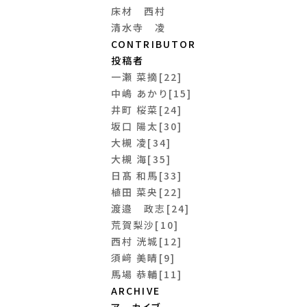
床材 西村
清水寺 凌
CONTRIBUTOR
投稿者
一瀬 菜摘[22]
中嶋 あかり[15]
井町 桜菜[24]
坂口 陽太[30]
大槻 凌[34]
大槻 海[35]
日髙 和馬[33]
植田 菜央[22]
渡邉 政志[24]
荒賀梨沙[10]
西村 洸城[12]
須﨑 美晴[9]
馬場 恭輔[11]
ARCHIVE
アーカイブ