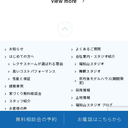
View more
お知らせ
よくあるご質問
はじめての方へ
会社案内・スタジオ紹介
レクサスホームが選ばれる理由
福知山スタジオ
高いコストパフォーマンス
舞鶴スタジオ
性能と保証
京丹後モデルハウス(期間限
定)
建築事例
採用情報
家づくり無料相談会
土地情報
スタッフ紹介
福知山スタジオ ブログ
お客様の声
舞鶴スタジオ ブログ
家づくりの流れ
0120-976-692
0120-036-044
福知山スタジオ
舞鶴スタジオ
無料相談会の予約
お電話はこちらから
プライバシーポリシー