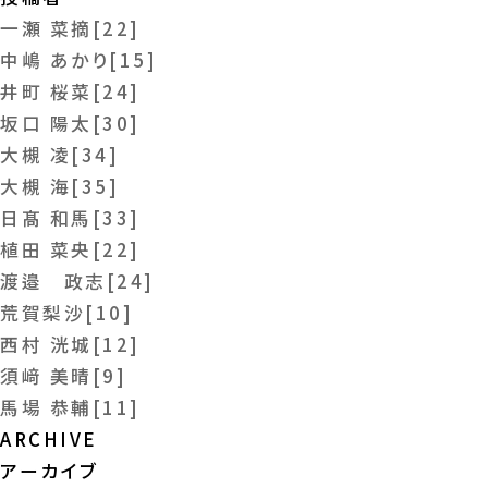
一瀬 菜摘[22]
中嶋 あかり[15]
井町 桜菜[24]
坂口 陽太[30]
大槻 凌[34]
大槻 海[35]
日髙 和馬[33]
植田 菜央[22]
渡邉 政志[24]
荒賀梨沙[10]
西村 洸城[12]
須﨑 美晴[9]
馬場 恭輔[11]
ARCHIVE
アーカイブ