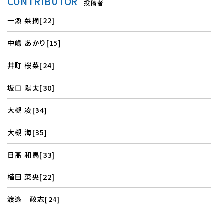
CONTRIBUTOR
投稿者
一瀬 菜摘[22]
中嶋 あかり[15]
井町 桜菜[24]
坂口 陽太[30]
大槻 凌[34]
大槻 海[35]
日髙 和馬[33]
植田 菜央[22]
渡邉 政志[24]